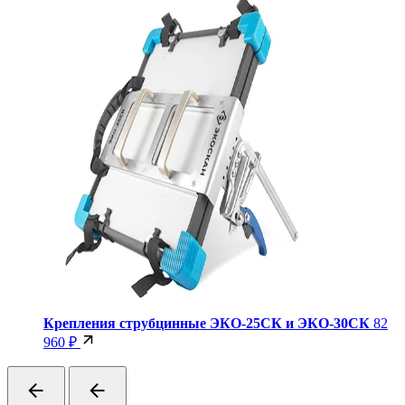
Крепления струбцинные ЭКО-25СК и ЭКО-30СК
82
960 ₽