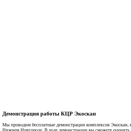
Демонстрация работы КЦР Экоскан
Мы проводим бесплатные демонстрации комплексов Экоскан, во 
Нижнем Новгороде. В ходе демонстрации вы сможете оценить 